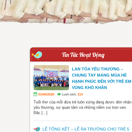
Tin Tức Hoạt Động
LAN TỎA YÊU THƯƠNG –
CHUNG TAY MANG MÙA HÈ
HẠNH PHÚC ĐẾN VỚI TRẺ EM
VÙNG KHÓ KHĂN
01/06/2026
Lượt xem:
214
Tuổi thơ của mỗi đứa trẻ luôn xứng đáng được đón nhận
yêu thương, sự quan tâm và những niềm vui trọn vẹn.
Đặc [...]
LỄ TỔNG KẾT – LỄ RA TRƯỜNG CHO TRẺ 5