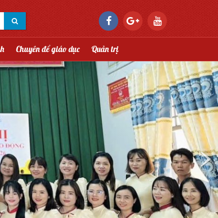
nh
Chuyên đề giáo dục
Quản trị