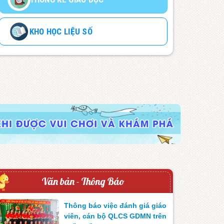
KHO HỌC LIỆU SỐ
Văn bản - Thông Báo
Thông báo việc đánh giá giáo
viên, cán bộ QLCS GDMN trên