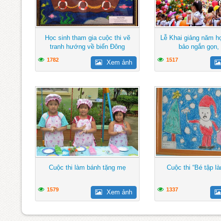
Học sinh tham gia cuộc thi vẽ
Lễ Khai giảng năm 
tranh hướng về biển Đông
bảo ngắn gọn, v
1782
1517
Xem ảnh
Cuộc thi làm bánh tặng mẹ
Cuộc thi “Bé tập l
1579
1337
Xem ảnh