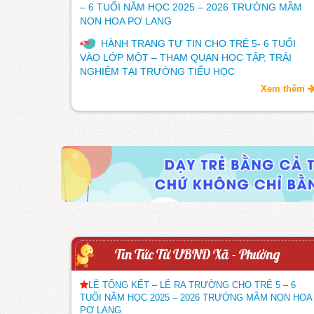
– 6 TUỔI NĂM HỌC 2025 – 2026 TRƯỜNG MẦM
NON HOA PƠ LANG
HÀNH TRANG TỰ TIN CHO TRẺ 5- 6 TUỔI
VÀO LỚP MỘT – THAM QUAN HỌC TẬP, TRẢI
NGHIỆM TẠI TRƯỜNG TIỂU HỌC
Xem thêm
Tin Tức Từ UBND Xã - Phường
LỄ TỔNG KẾT – LỄ RA TRƯỜNG CHO TRẺ 5 – 6
TUỔI NĂM HỌC 2025 – 2026 TRƯỜNG MẦM NON HOA
PƠ LANG