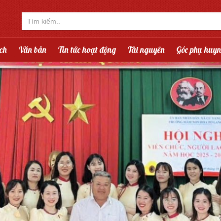
ạch
Văn bản
Tin tức hoạt động
Tài nguyên
Góc phụ huy