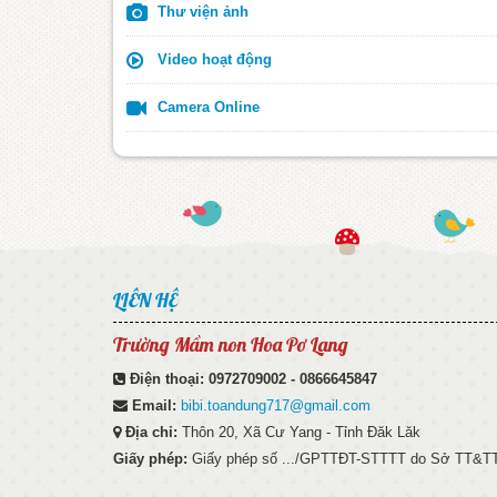
Thư viện ảnh
Video hoạt động
Camera Online
LIÊN HỆ
Trường Mầm non Hoa Pơ Lang
Điện thoại:
0972709002 - 0866645847
Email:
bibi.toandung717@gmail.com
Địa chỉ:
Thôn 20, Xã Cư Yang - Tỉnh Đăk Lăk
Giấy phép:
Giấy phép số .../GPTTĐT-STTTT do Sở TT&TT 