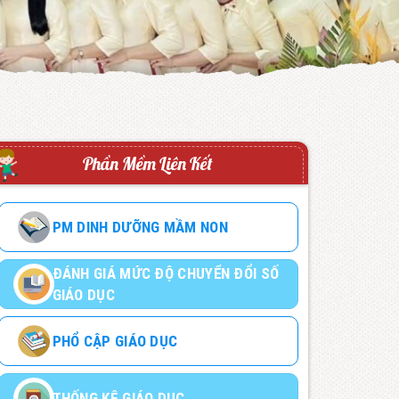
Phần Mềm Liên Kết
PM DINH DƯỠNG MẦM NON
ĐÁNH GIÁ MỨC ĐỘ CHUYỂN ĐỔI SỐ
GIÁO DỤC
PHỔ CẬP GIÁO DỤC
THỐNG KÊ GIÁO DỤC