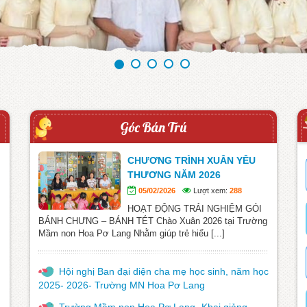
Góc Bán Trú
CHƯƠNG TRÌNH XUÂN YÊU
THƯƠNG NĂM 2026
05/02/2026
Lượt xem:
288
HOẠT ĐỘNG TRẢI NGHIỆM GÓI
BÁNH CHƯNG – BÁNH TÉT Chào Xuân 2026 tại Trường
Mầm non Hoa Pơ Lang Nhằm giúp trẻ hiểu [...]
Hội nghị Ban đại diện cha mẹ học sinh, năm học
2025- 2026- Trường MN Hoa Pơ Lang
Trường Mầm non Hoa Pơ Lang- Khai giảng