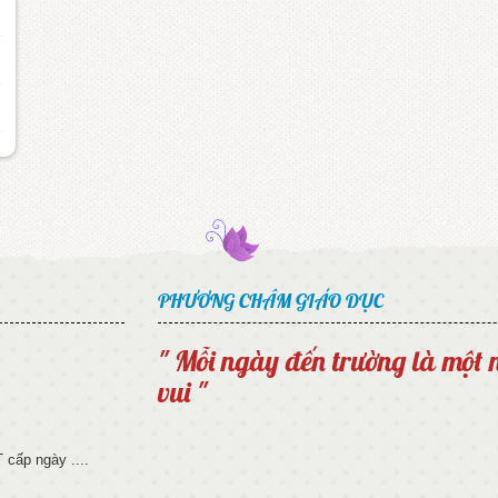
PHƯƠNG CHÂM GIÁO DỤC
" Mỗi ngày đến trường là một
vui "
cấp ngày ....