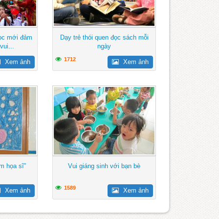
học mới đảm
Dạy trẻ thói quen đọc sách mỗi
ui...
ngày
1712
Xem ảnh
Xem ảnh
àm họa sĩ”
Vui giáng sinh với bạn bè
1589
Xem ảnh
Xem ảnh